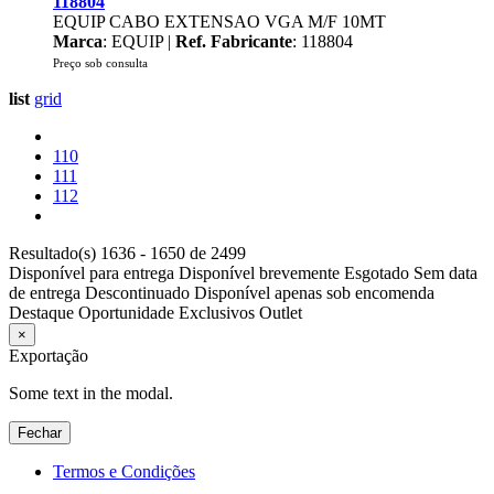
118804
EQUIP CABO EXTENSAO VGA M/F 10MT
Marca
: EQUIP |
Ref. Fabricante
: 118804
Preço sob consulta
list
grid
110
111
112
Resultado(s) 1636 - 1650 de 2499
Disponível para entrega
Disponível brevemente
Esgotado
Sem data
de entrega
Descontinuado
Disponível apenas sob encomenda
Destaque
Oportunidade
Exclusivos
Outlet
×
Exportação
Some text in the modal.
Fechar
Termos e Condições