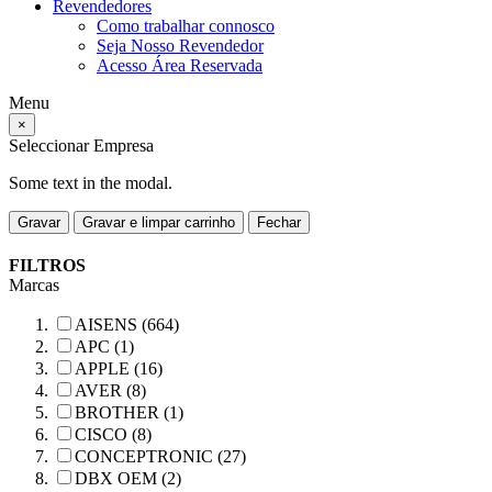
Revendedores
Como trabalhar connosco
Seja Nosso Revendedor
Acesso Área Reservada
Menu
×
Seleccionar Empresa
Some text in the modal.
Gravar
Gravar e limpar carrinho
Fechar
FILTROS
Marcas
AISENS (664)
APC (1)
APPLE (16)
AVER (8)
BROTHER (1)
CISCO (8)
CONCEPTRONIC (27)
DBX OEM (2)