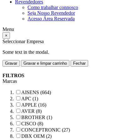
Revendedores
Como trabalhar connosco
Seja Nosso Revendedor
Acesso Área Reservada
Menu
×
Seleccionar Empresa
Some text in the modal.
Gravar
Gravar e limpar carrinho
Fechar
FILTROS
Marcas
AISENS (664)
APC (1)
APPLE (16)
AVER (8)
BROTHER (1)
CISCO (8)
CONCEPTRONIC (27)
DBX OEM (2)