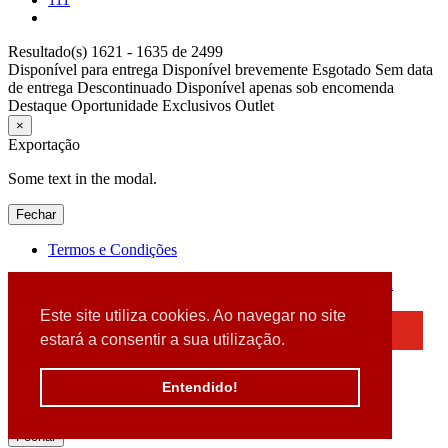
Resultado(s) 1621 - 1635 de 2499
Disponível para entrega
Disponível brevemente
Esgotado
Sem data
de entrega
Descontinuado
Disponível apenas sob encomenda
Destaque
Oportunidade
Exclusivos
Outlet
×
Exportação
Some text in the modal.
Fechar
Termos e Condições
2026 © DATABOX - Informática, S.A. |
Criado por
Alidata
Este site utiliza cookies. Ao navegar no site
×
estará a consentir a sua utilização.
Detectamos que está a usar um browser desatualizado
Por favor, atualize o seu browser
Entendido!
para garantir uma melhor experiência.
Fechar