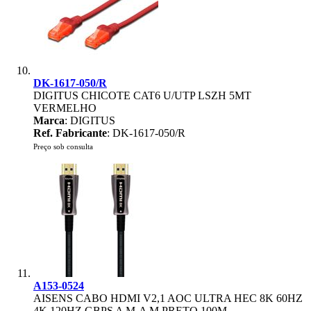
DK-1617-050/R
DIGITUS CHICOTE CAT6 U/UTP LSZH 5MT
VERMELHO
Marca
: DIGITUS
Ref. Fabricante
: DK-1617-050/R
Preço sob consulta
A153-0524
AISENS CABO HDMI V2,1 AOC ULTRA HEC 8K 60HZ
4K 120HZ GBPS A M-A M PRETO 100M