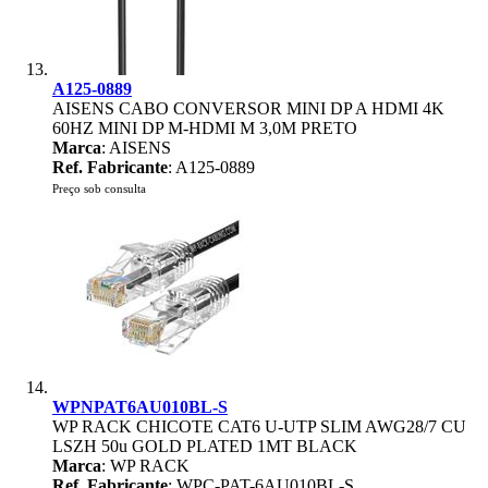
A125-0889
AISENS CABO CONVERSOR MINI DP A HDMI 4K
60HZ MINI DP M-HDMI M 3,0M PRETO
Marca
: AISENS
Ref. Fabricante
: A125-0889
Preço sob consulta
WPNPAT6AU010BL-S
WP RACK CHICOTE CAT6 U-UTP SLIM AWG28/7 CU
LSZH 50u GOLD PLATED 1MT BLACK
Marca
: WP RACK
Ref. Fabricante
: WPC-PAT-6AU010BL-S