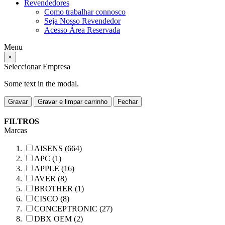
Revendedores
Como trabalhar connosco
Seja Nosso Revendedor
Acesso Área Reservada
Menu
×
Seleccionar Empresa
Some text in the modal.
Gravar
Gravar e limpar carrinho
Fechar
FILTROS
Marcas
AISENS (664)
APC (1)
APPLE (16)
AVER (8)
BROTHER (1)
CISCO (8)
CONCEPTRONIC (27)
DBX OEM (2)