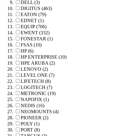
DELL (3)
DIGITUS (463)
EATON (79)
EDNET (1)
EQUIP (706)
EWENT (332)
FONESTAR (1)
FSAS (10)
HP (6)
HP ENTERPRISE (10)
HPE ARUBA (2)
LENOVO (2)
LEVEL ONE (7)
LIFETECH (8)
LOGITECH (7)
METRONIC (19)
NAPOFIX (1)
NEDIS (16)
NEOMOUNTS (4)
PIONEER (2)
POLY (1)
PORT (8)
TARGUS (3)