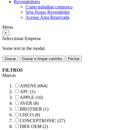
Revendedores
Como trabalhar connosco
Seja Nosso Revendedor
Acesso Área Reservada
Menu
×
Seleccionar Empresa
Some text in the modal.
Gravar
Gravar e limpar carrinho
Fechar
FILTROS
Marcas
AISENS (664)
APC (1)
APPLE (16)
AVER (8)
BROTHER (1)
CISCO (8)
CONCEPTRONIC (27)
DBX OEM (2)