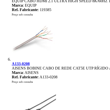
EQUIP CABO HDMI 2.1 ULTRA HIGH SPEED 8K/60HZ
Marca
: EQUIP
Ref. Fabricante
: 119385
Preço sob consulta
A133-0208
AISENS BOBINE CABO DE REDE CAT5E UTP RÍGIDO
Marca
: AISENS
Ref. Fabricante
: A133-0208
Preço sob consulta