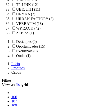
TP-LINK (12)
UBIQUITI (11)
UNYKA (2)
URBAN FACTORY (2)
VERBATIM (18)
WP RACK (42)
ZEBRA (1)
Destaques (9)
Oportunidades (15)
Exclusivos (0)
Outlet (1)
Início
Produtos
Cabos
Filtros
View as:
list
grid
106
107
108