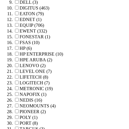
DELL (3)
DIGITUS (463)
EATON (79)
EDNET (1)
EQUIP (706)
EWENT (332)
FONESTAR (1)
FSAS (10)
HP (6)
HP ENTERPRISE (10)
HPE ARUBA (2)
LENOVO (2)
LEVEL ONE (7)
LIFETECH (8)
LOGITECH (7)
METRONIC (19)
NAPOFIX (1)
NEDIS (16)
NEOMOUNTS (4)
PIONEER (2)
POLY (1)
PORT (8)
TARGUS (3)