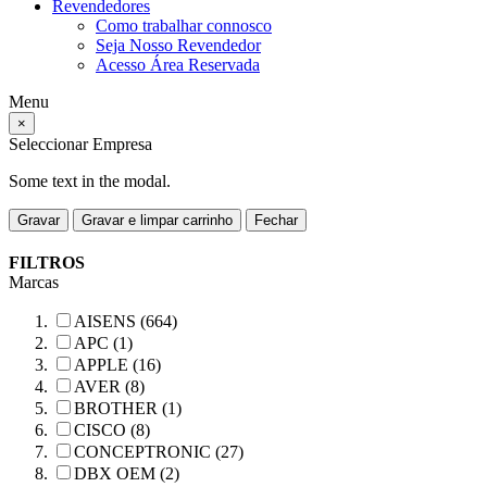
Revendedores
Como trabalhar connosco
Seja Nosso Revendedor
Acesso Área Reservada
Menu
×
Seleccionar Empresa
Some text in the modal.
Gravar
Gravar e limpar carrinho
Fechar
FILTROS
Marcas
AISENS (664)
APC (1)
APPLE (16)
AVER (8)
BROTHER (1)
CISCO (8)
CONCEPTRONIC (27)
DBX OEM (2)