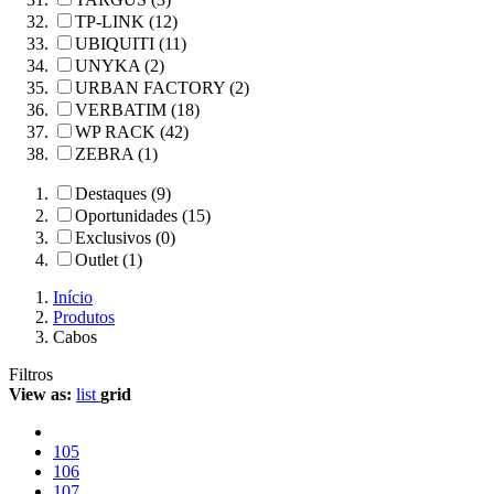
TP-LINK (12)
UBIQUITI (11)
UNYKA (2)
URBAN FACTORY (2)
VERBATIM (18)
WP RACK (42)
ZEBRA (1)
Destaques (9)
Oportunidades (15)
Exclusivos (0)
Outlet (1)
Início
Produtos
Cabos
Filtros
View as:
list
grid
105
106
107