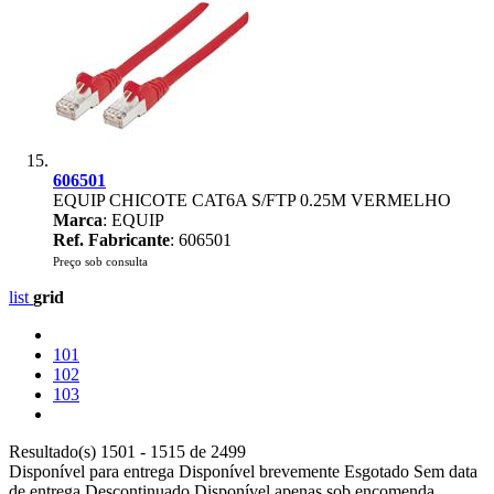
606501
EQUIP CHICOTE CAT6A S/FTP 0.25M VERMELHO
Marca
: EQUIP
Ref. Fabricante
: 606501
Preço sob consulta
list
grid
101
102
103
Resultado(s) 1501 - 1515 de 2499
Disponível para entrega
Disponível brevemente
Esgotado
Sem data
de entrega
Descontinuado
Disponível apenas sob encomenda