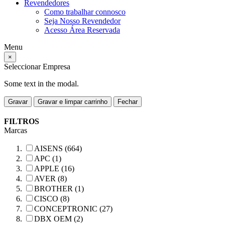
Revendedores
Como trabalhar connosco
Seja Nosso Revendedor
Acesso Área Reservada
Menu
×
Seleccionar Empresa
Some text in the modal.
Gravar
Gravar e limpar carrinho
Fechar
FILTROS
Marcas
AISENS (664)
APC (1)
APPLE (16)
AVER (8)
BROTHER (1)
CISCO (8)
CONCEPTRONIC (27)
DBX OEM (2)