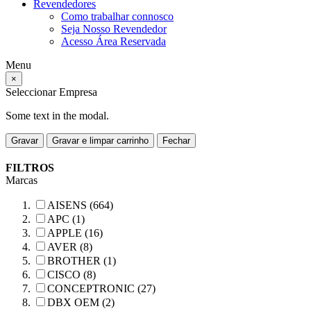
Revendedores
Como trabalhar connosco
Seja Nosso Revendedor
Acesso Área Reservada
Menu
×
Seleccionar Empresa
Some text in the modal.
Gravar
Gravar e limpar carrinho
Fechar
FILTROS
Marcas
AISENS (664)
APC (1)
APPLE (16)
AVER (8)
BROTHER (1)
CISCO (8)
CONCEPTRONIC (27)
DBX OEM (2)