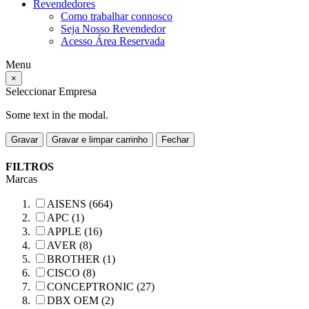
Revendedores
Como trabalhar connosco
Seja Nosso Revendedor
Acesso Área Reservada
Menu
×
Seleccionar Empresa
Some text in the modal.
Gravar
Gravar e limpar carrinho
Fechar
FILTROS
Marcas
AISENS (664)
APC (1)
APPLE (16)
AVER (8)
BROTHER (1)
CISCO (8)
CONCEPTRONIC (27)
DBX OEM (2)