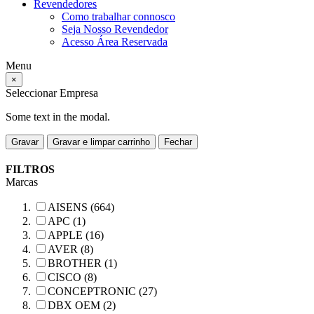
Revendedores
Como trabalhar connosco
Seja Nosso Revendedor
Acesso Área Reservada
Menu
×
Seleccionar Empresa
Some text in the modal.
Gravar
Gravar e limpar carrinho
Fechar
FILTROS
Marcas
AISENS (664)
APC (1)
APPLE (16)
AVER (8)
BROTHER (1)
CISCO (8)
CONCEPTRONIC (27)
DBX OEM (2)