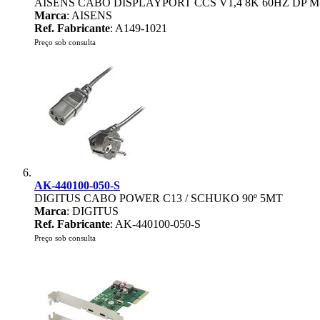
AISENS CABO DISPLAYPORT CCS V1,4 8K 60HZ DP M
Marca
: AISENS
Ref. Fabricante
: A149-1021
Preço sob consulta
AK-440100-050-S
DIGITUS CABO POWER C13 / SCHUKO 90º 5MT
Marca
: DIGITUS
Ref. Fabricante
: AK-440100-050-S
Preço sob consulta