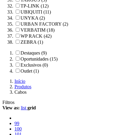
TP-LINK (12)
UBIQUITI (11)
UNYKA (2)
URBAN FACTORY (2)
VERBATIM (18)
WP RACK (42)
ZEBRA (1)
Destaques (9)
Oportunidades (15)
Exclusivos (0)
Outlet (1)
Início
Produtos
Cabos
Filtros
View as:
list
grid
99
100
101