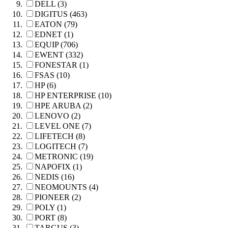
DELL (3)
DIGITUS (463)
EATON (79)
EDNET (1)
EQUIP (706)
EWENT (332)
FONESTAR (1)
FSAS (10)
HP (6)
HP ENTERPRISE (10)
HPE ARUBA (2)
LENOVO (2)
LEVEL ONE (7)
LIFETECH (8)
LOGITECH (7)
METRONIC (19)
NAPOFIX (1)
NEDIS (16)
NEOMOUNTS (4)
PIONEER (2)
POLY (1)
PORT (8)
TARGUS (3)