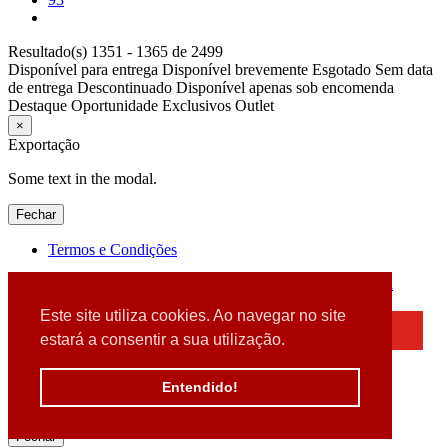
Resultado(s) 1351 - 1365 de 2499
Disponível para entrega
Disponível brevemente
Esgotado
Sem data
de entrega
Descontinuado
Disponível apenas sob encomenda
Destaque
Oportunidade
Exclusivos
Outlet
×
Exportação
Some text in the modal.
Fechar
Termos e Condições
2026 © DATABOX - Informática, S.A. |
Criado por
Alidata
Este site utiliza cookies. Ao navegar no site
×
estará a consentir a sua utilização.
Detectamos que está a usar um browser desatualizado
Por favor, atualize o seu browser
Entendido!
para garantir uma melhor experiência.
Fechar