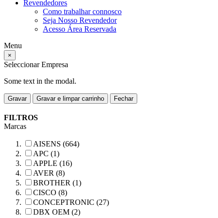
Revendedores
Como trabalhar connosco
Seja Nosso Revendedor
Acesso Área Reservada
Menu
×
Seleccionar Empresa
Some text in the modal.
Gravar
Gravar e limpar carrinho
Fechar
FILTROS
Marcas
AISENS (664)
APC (1)
APPLE (16)
AVER (8)
BROTHER (1)
CISCO (8)
CONCEPTRONIC (27)
DBX OEM (2)