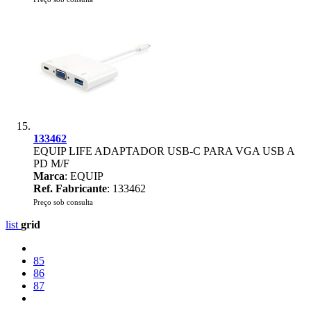
133462
EQUIP LIFE ADAPTADOR USB-C PARA VGA USB A
PD M/F
Marca
: EQUIP
Ref. Fabricante
: 133462
Preço sob consulta
list
grid
85
86
87