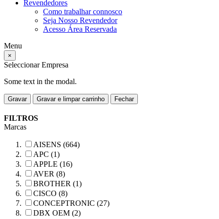
Revendedores
Como trabalhar connosco
Seja Nosso Revendedor
Acesso Área Reservada
Menu
×
Seleccionar Empresa
Some text in the modal.
Gravar
Gravar e limpar carrinho
Fechar
FILTROS
Marcas
AISENS (664)
APC (1)
APPLE (16)
AVER (8)
BROTHER (1)
CISCO (8)
CONCEPTRONIC (27)
DBX OEM (2)