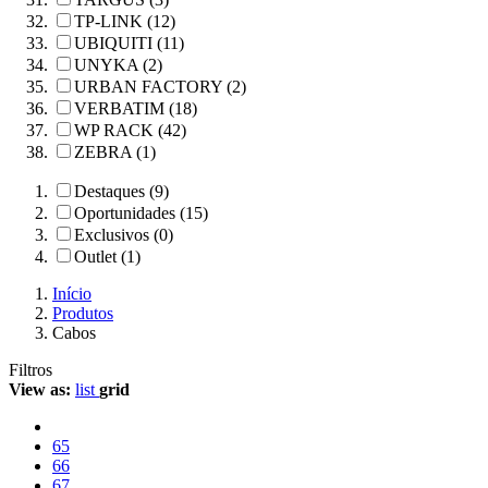
TP-LINK (12)
UBIQUITI (11)
UNYKA (2)
URBAN FACTORY (2)
VERBATIM (18)
WP RACK (42)
ZEBRA (1)
Destaques (9)
Oportunidades (15)
Exclusivos (0)
Outlet (1)
Início
Produtos
Cabos
Filtros
View as:
list
grid
65
66
67