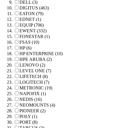
DELL (3)
DIGITUS (463)
EATON (79)
EDNET (1)
EQUIP (706)
EWENT (332)
FONESTAR (1)
FSAS (10)
HP (6)
HP ENTERPRISE (10)
HPE ARUBA (2)
LENOVO (2)
LEVEL ONE (7)
LIFETECH (8)
LOGITECH (7)
METRONIC (19)
NAPOFIX (1)
NEDIS (16)
NEOMOUNTS (4)
PIONEER (2)
POLY (1)
PORT (8)
TARGUS (3)