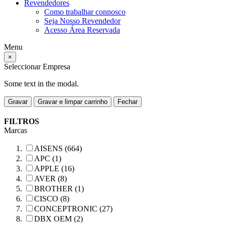
Revendedores
Como trabalhar connosco
Seja Nosso Revendedor
Acesso Área Reservada
Menu
×
Seleccionar Empresa
Some text in the modal.
Gravar
Gravar e limpar carrinho
Fechar
FILTROS
Marcas
AISENS (664)
APC (1)
APPLE (16)
AVER (8)
BROTHER (1)
CISCO (8)
CONCEPTRONIC (27)
DBX OEM (2)