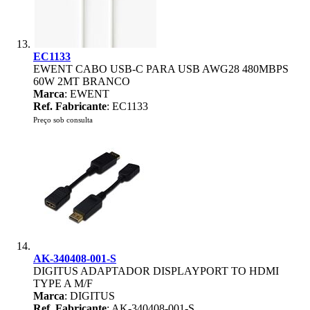
EC1133
EWENT CABO USB-C PARA USB AWG28 480MBPS
60W 2MT BRANCO
Marca
: EWENT
Ref. Fabricante
: EC1133
Preço sob consulta
AK-340408-001-S
DIGITUS ADAPTADOR DISPLAYPORT TO HDMI
TYPE A M/F
Marca
: DIGITUS
Ref. Fabricante
: AK-340408-001-S