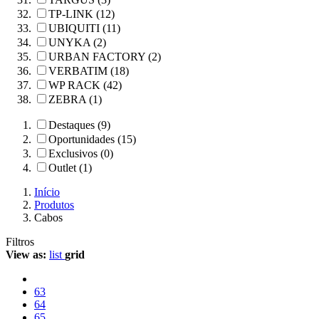
TP-LINK (12)
UBIQUITI (11)
UNYKA (2)
URBAN FACTORY (2)
VERBATIM (18)
WP RACK (42)
ZEBRA (1)
Destaques (9)
Oportunidades (15)
Exclusivos (0)
Outlet (1)
Início
Produtos
Cabos
Filtros
View as:
list
grid
63
64
65