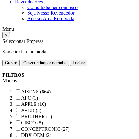
Revendedores
Como trabalhar connosco
Seja Nosso Revendedor
Acesso Área Reservada
Menu
×
Seleccionar Empresa
Some text in the modal.
Gravar
Gravar e limpar carrinho
Fechar
FILTROS
Marcas
AISENS (664)
APC (1)
APPLE (16)
AVER (8)
BROTHER (1)
CISCO (8)
CONCEPTRONIC (27)
DBX OEM (2)