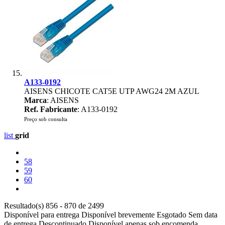
A133-0192
AISENS CHICOTE CAT5E UTP AWG24 2M AZUL
Marca
: AISENS
Ref. Fabricante
: A133-0192
Preço sob consulta
list
grid
58
59
60
Resultado(s) 856 - 870 de 2499
Disponível para entrega
Disponível brevemente
Esgotado
Sem data
de entrega
Descontinuado
Disponível apenas sob encomenda