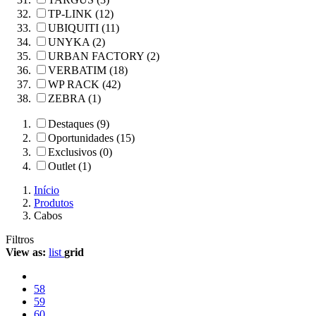
TP-LINK (12)
UBIQUITI (11)
UNYKA (2)
URBAN FACTORY (2)
VERBATIM (18)
WP RACK (42)
ZEBRA (1)
Destaques (9)
Oportunidades (15)
Exclusivos (0)
Outlet (1)
Início
Produtos
Cabos
Filtros
View as:
list
grid
58
59
60