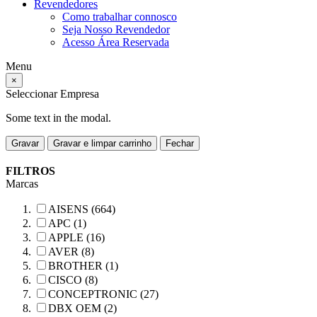
Revendedores
Como trabalhar connosco
Seja Nosso Revendedor
Acesso Área Reservada
Menu
×
Seleccionar Empresa
Some text in the modal.
Gravar
Gravar e limpar carrinho
Fechar
FILTROS
Marcas
AISENS (664)
APC (1)
APPLE (16)
AVER (8)
BROTHER (1)
CISCO (8)
CONCEPTRONIC (27)
DBX OEM (2)