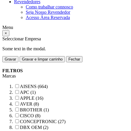
Revendedores
Como trabalhar connosco
Seja Nosso Revendedor
Acesso Área Reservada
Menu
×
Seleccionar Empresa
Some text in the modal.
Gravar
Gravar e limpar carrinho
Fechar
FILTROS
Marcas
AISENS (664)
APC (1)
APPLE (16)
AVER (8)
BROTHER (1)
CISCO (8)
CONCEPTRONIC (27)
DBX OEM (2)