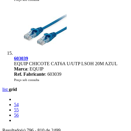
603039
EQUIP CHICOTE CAT6A U/UTP LSOH 20M AZUL
Marca
: EQUIP
Ref. Fabricante
: 603039
Preço sob consulta
list
grid
54
55
56
Resultado(s) 796 - 810 de 2499