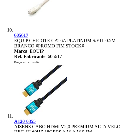
605617
EQUIP CHICOTE CAT6A PLATINUM S/FTP 0.5M
BRANCO #PROMO FIM STOCK#
Marca
: EQUIP
Ref. Fabricante
: 605617
Preço sob consulta
A120-0355
AISENS CABO HDMI V2,0 PREMIUM ALTA VELO
HEC 4K 60HZ 18GBPS A M-A M 0,5M