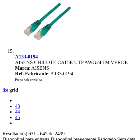
A133-0194
AISENS CHICOTE CAT5E UTP AWG24 1M VERDE
Marca
: AISENS
Ref. Fabricante
: A133-0194
Preço sob consulta
list
grid
43
44
45
Resultado(s) 631 - 645 de 2499
Disponível para entrega
Disponível brevemente
Esgotado
Sem data