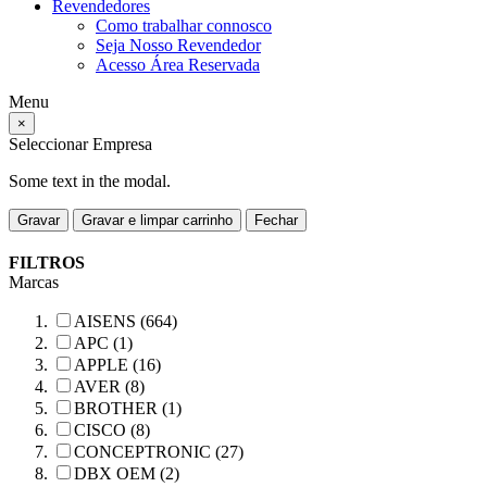
Revendedores
Como trabalhar connosco
Seja Nosso Revendedor
Acesso Área Reservada
Menu
×
Seleccionar Empresa
Some text in the modal.
Gravar
Gravar e limpar carrinho
Fechar
FILTROS
Marcas
AISENS (664)
APC (1)
APPLE (16)
AVER (8)
BROTHER (1)
CISCO (8)
CONCEPTRONIC (27)
DBX OEM (2)