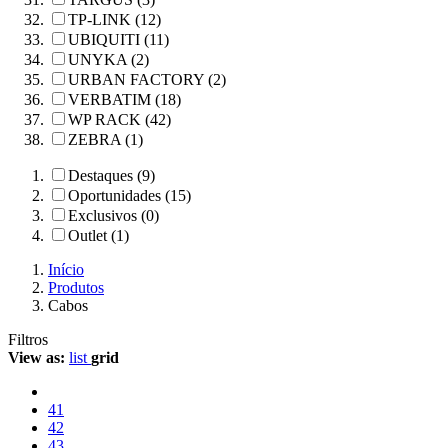
TP-LINK (12)
UBIQUITI (11)
UNYKA (2)
URBAN FACTORY (2)
VERBATIM (18)
WP RACK (42)
ZEBRA (1)
Destaques (9)
Oportunidades (15)
Exclusivos (0)
Outlet (1)
Início
Produtos
Cabos
Filtros
View as:
list
grid
41
42
43