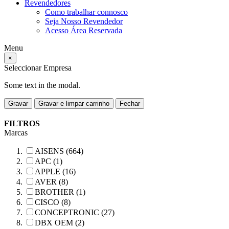
Revendedores
Como trabalhar connosco
Seja Nosso Revendedor
Acesso Área Reservada
Menu
×
Seleccionar Empresa
Some text in the modal.
Gravar
Gravar e limpar carrinho
Fechar
FILTROS
Marcas
AISENS (664)
APC (1)
APPLE (16)
AVER (8)
BROTHER (1)
CISCO (8)
CONCEPTRONIC (27)
DBX OEM (2)