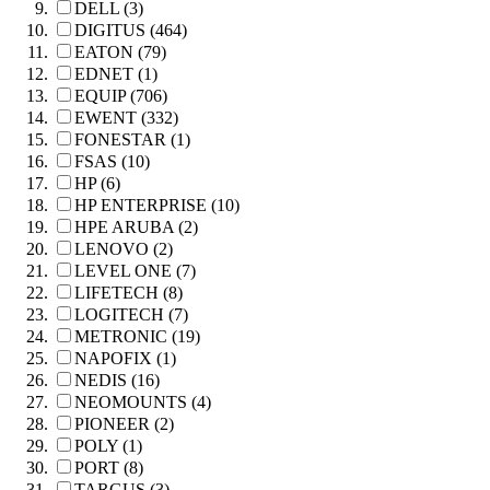
DELL (3)
DIGITUS (464)
EATON (79)
EDNET (1)
EQUIP (706)
EWENT (332)
FONESTAR (1)
FSAS (10)
HP (6)
HP ENTERPRISE (10)
HPE ARUBA (2)
LENOVO (2)
LEVEL ONE (7)
LIFETECH (8)
LOGITECH (7)
METRONIC (19)
NAPOFIX (1)
NEDIS (16)
NEOMOUNTS (4)
PIONEER (2)
POLY (1)
PORT (8)
TARGUS (3)