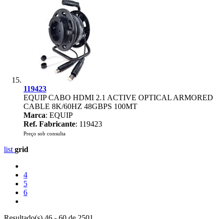
119423
EQUIP CABO HDMI 2.1 ACTIVE OPTICAL ARMORED
CABLE 8K/60HZ 48GBPS 100MT
Marca
: EQUIP
Ref. Fabricante
: 119423
Preço sob consulta
list
grid
4
5
6
Resultado(s) 46 - 60 de 2501