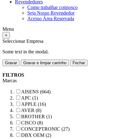
Revendedores
Como trabalhar connosco
Seja Nosso Revendedor
Acesso Área Reservada
Menu
×
Seleccionar Empresa
Some text in the modal.
Gravar
Gravar e limpar carrinho
Fechar
FILTROS
Marcas
AISENS (664)
APC (1)
APPLE (16)
AVER (8)
BROTHER (1)
CISCO (8)
CONCEPTRONIC (27)
DBX OEM (2)