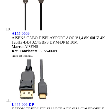
A155-0609
AISENS CABO DISPLAYPORT AOC V1,4 8K 60HZ 4K
120Hz 4:4:4 32,4GBPS DP M-DP M 30M
Marca
: AISENS
Ref. Fabricante
: A155-0609
Preço sob consulta
U444-006-DP
EATON TRIPP LITE SMARTRACK 9U LOW-PROFILE