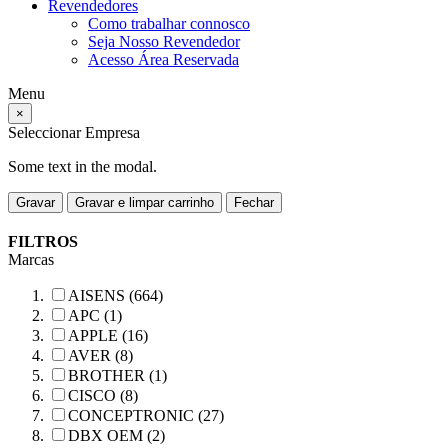
Revendedores
Como trabalhar connosco
Seja Nosso Revendedor
Acesso Área Reservada
Menu
×
Seleccionar Empresa
Some text in the modal.
Gravar
Gravar e limpar carrinho
Fechar
FILTROS
Marcas
AISENS (664)
APC (1)
APPLE (16)
AVER (8)
BROTHER (1)
CISCO (8)
CONCEPTRONIC (27)
DBX OEM (2)