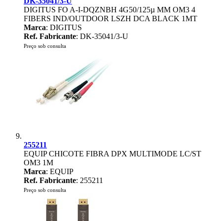
DK-35041/3-U
DIGITUS FO A-I-DQZNBH 4G50/125µ MM OM3 4
FIBERS IND/OUTDOOR LSZH DCA BLACK 1MT
Marca
: DIGITUS
Ref. Fabricante
: DK-35041/3-U
Preço sob consulta
255211
EQUIP CHICOTE FIBRA DPX MULTIMODE LC/ST
OM3 1M
Marca
: EQUIP
Ref. Fabricante
: 255211
Preço sob consulta