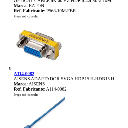
OPTICAL CABLE 4K 60 HZ HDR 4:4:4 M/M 10M
Marca
: EATON
Ref. Fabricante
: P568-10M-FBR
Preço sob consulta
A114-0082
AISENS ADAPTADOR SVGA HDB15 H-HDB15 H
Marca
: AISENS
Ref. Fabricante
: A114-0082
Preço sob consulta