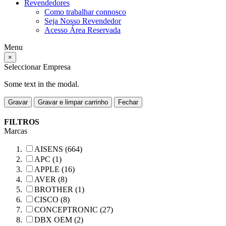
Revendedores
Como trabalhar connosco
Seja Nosso Revendedor
Acesso Área Reservada
Menu
×
Seleccionar Empresa
Some text in the modal.
Gravar
Gravar e limpar carrinho
Fechar
FILTROS
Marcas
AISENS (664)
APC (1)
APPLE (16)
AVER (8)
BROTHER (1)
CISCO (8)
CONCEPTRONIC (27)
DBX OEM (2)