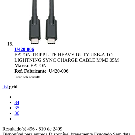
U420-006
EATON TRIPP LITE HEAVY DUTY USB-A TO
LIGHTNING SYNC CHARGE CABLE M/M3.05M
Marca
: EATON
Ref. Fabricante
: U420-006
Preço sob consulta
list
grid
34
35
36
Resultado(s) 496 - 510 de 2499
Disponível para entrega
Disponível brevemente
Esgotado
Sem data