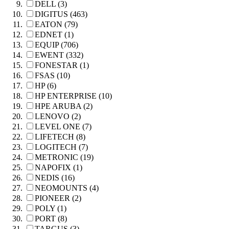
DELL (3)
DIGITUS (463)
EATON (79)
EDNET (1)
EQUIP (706)
EWENT (332)
FONESTAR (1)
FSAS (10)
HP (6)
HP ENTERPRISE (10)
HPE ARUBA (2)
LENOVO (2)
LEVEL ONE (7)
LIFETECH (8)
LOGITECH (7)
METRONIC (19)
NAPOFIX (1)
NEDIS (16)
NEOMOUNTS (4)
PIONEER (2)
POLY (1)
PORT (8)
TARGUS (3)