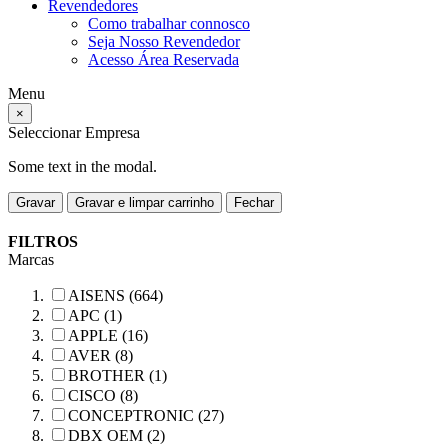
Revendedores
Como trabalhar connosco
Seja Nosso Revendedor
Acesso Área Reservada
Menu
×
Seleccionar Empresa
Some text in the modal.
Gravar
Gravar e limpar carrinho
Fechar
FILTROS
Marcas
AISENS (664)
APC (1)
APPLE (16)
AVER (8)
BROTHER (1)
CISCO (8)
CONCEPTRONIC (27)
DBX OEM (2)