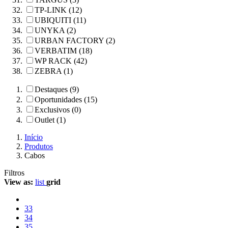
TP-LINK (12)
UBIQUITI (11)
UNYKA (2)
URBAN FACTORY (2)
VERBATIM (18)
WP RACK (42)
ZEBRA (1)
Destaques (9)
Oportunidades (15)
Exclusivos (0)
Outlet (1)
Início
Produtos
Cabos
Filtros
View as:
list
grid
33
34
35