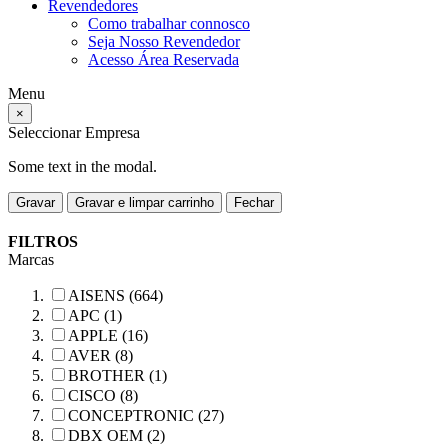
Revendedores
Como trabalhar connosco
Seja Nosso Revendedor
Acesso Área Reservada
Menu
×
Seleccionar Empresa
Some text in the modal.
Gravar
Gravar e limpar carrinho
Fechar
FILTROS
Marcas
AISENS (664)
APC (1)
APPLE (16)
AVER (8)
BROTHER (1)
CISCO (8)
CONCEPTRONIC (27)
DBX OEM (2)