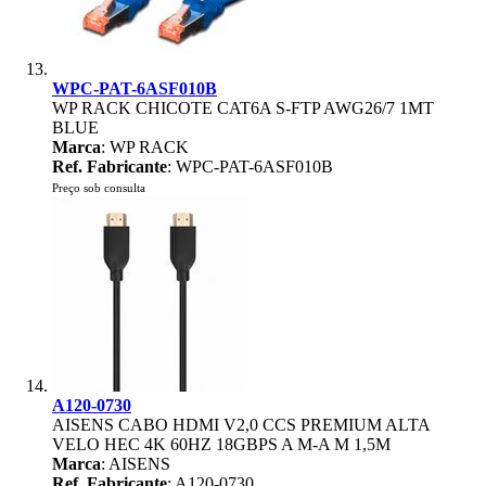
WPC-PAT-6ASF010B
WP RACK CHICOTE CAT6A S-FTP AWG26/7 1MT
BLUE
Marca
: WP RACK
Ref. Fabricante
: WPC-PAT-6ASF010B
Preço sob consulta
A120-0730
AISENS CABO HDMI V2,0 CCS PREMIUM ALTA
VELO HEC 4K 60HZ 18GBPS A M-A M 1,5M
Marca
: AISENS
Ref. Fabricante
: A120-0730