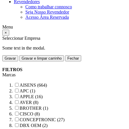
Revendedores
Como trabalhar connosco
Seja Nosso Revendedor
Acesso Área Reservada
Menu
×
Seleccionar Empresa
Some text in the modal.
Gravar
Gravar e limpar carrinho
Fechar
FILTROS
Marcas
AISENS (664)
APC (1)
APPLE (16)
AVER (8)
BROTHER (1)
CISCO (8)
CONCEPTRONIC (27)
DBX OEM (2)