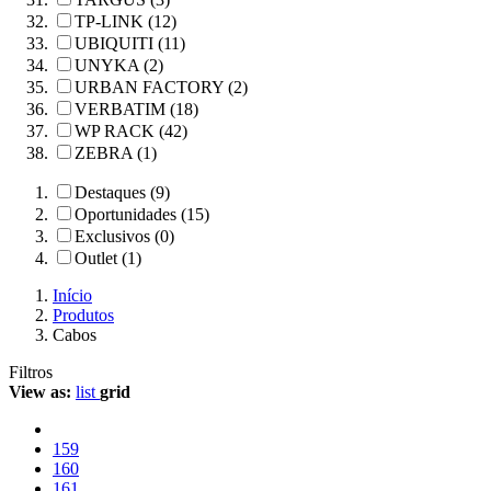
TP-LINK (12)
UBIQUITI (11)
UNYKA (2)
URBAN FACTORY (2)
VERBATIM (18)
WP RACK (42)
ZEBRA (1)
Destaques (9)
Oportunidades (15)
Exclusivos (0)
Outlet (1)
Início
Produtos
Cabos
Filtros
View as:
list
grid
159
160
161