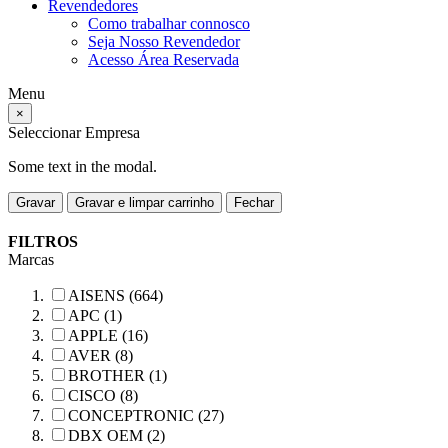
Revendedores
Como trabalhar connosco
Seja Nosso Revendedor
Acesso Área Reservada
Menu
×
Seleccionar Empresa
Some text in the modal.
Gravar
Gravar e limpar carrinho
Fechar
FILTROS
Marcas
AISENS (664)
APC (1)
APPLE (16)
AVER (8)
BROTHER (1)
CISCO (8)
CONCEPTRONIC (27)
DBX OEM (2)