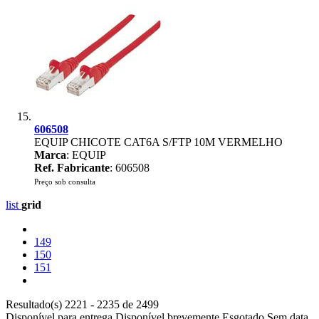
606508
EQUIP CHICOTE CAT6A S/FTP 10M VERMELHO
Marca
: EQUIP
Ref. Fabricante
: 606508
Preço sob consulta
list
grid
149
150
151
Resultado(s) 2221 - 2235 de 2499
Disponível para entrega
Disponível brevemente
Esgotado
Sem data