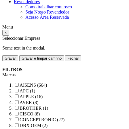
Revendedores
Como trabalhar connosco
Seja Nosso Revendedor
Acesso Área Reservada
Menu
×
Seleccionar Empresa
Some text in the modal.
Gravar
Gravar e limpar carrinho
Fechar
FILTROS
Marcas
AISENS (664)
APC (1)
APPLE (16)
AVER (8)
BROTHER (1)
CISCO (8)
CONCEPTRONIC (27)
DBX OEM (2)