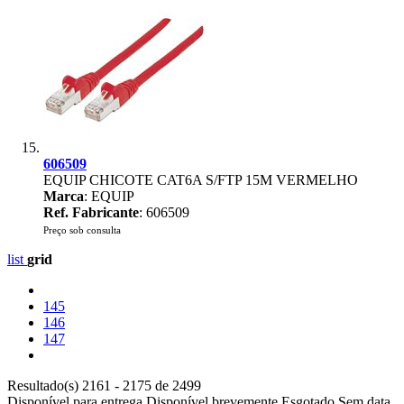
606509
EQUIP CHICOTE CAT6A S/FTP 15M VERMELHO
Marca
: EQUIP
Ref. Fabricante
: 606509
Preço sob consulta
list
grid
145
146
147
Resultado(s) 2161 - 2175 de 2499
Disponível para entrega
Disponível brevemente
Esgotado
Sem data