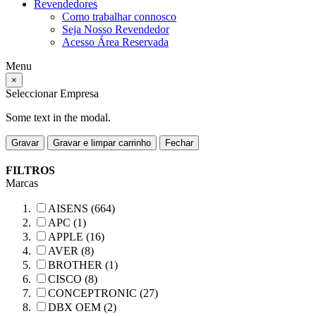
Revendedores
Como trabalhar connosco
Seja Nosso Revendedor
Acesso Área Reservada
Menu
×
Seleccionar Empresa
Some text in the modal.
Gravar
Gravar e limpar carrinho
Fechar
FILTROS
Marcas
AISENS (664)
APC (1)
APPLE (16)
AVER (8)
BROTHER (1)
CISCO (8)
CONCEPTRONIC (27)
DBX OEM (2)