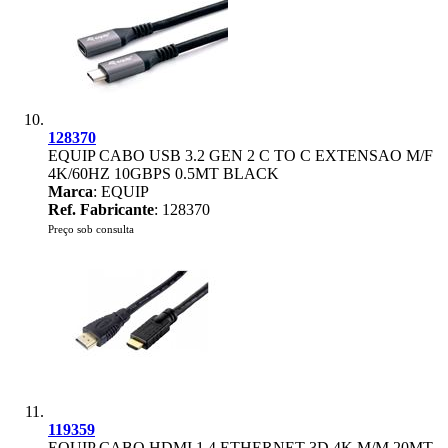
128370
EQUIP CABO USB 3.2 GEN 2 C TO C EXTENSAO M/F
4K/60HZ 10GBPS 0.5MT BLACK
Marca
: EQUIP
Ref. Fabricante
: 128370
Preço sob consulta
119359
EQUIP CABO HDMI 1.4 ETHERNET 3D 4K M/M 20MT