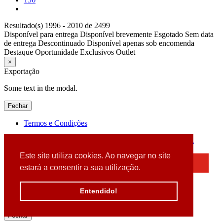
Resultado(s) 1996 - 2010 de 2499
Disponível para entrega
Disponível brevemente
Esgotado
Sem data
de entrega
Descontinuado
Disponível apenas sob encomenda
Destaque
Oportunidade
Exclusivos
Outlet
×
Exportação
Some text in the modal.
Fechar
Termos e Condições
2026 © DATABOX - Informática, S.A. |
Criado por
Alidata
Este site utiliza cookies. Ao navegar no site
×
estará a consentir a sua utilização.
Detectamos que está a usar um browser desatualizado
Por favor, atualize o seu browser
Entendido!
para garantir uma melhor experiência.
Fechar