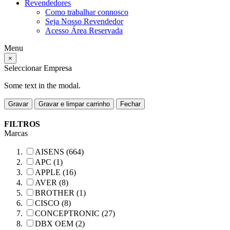
Revendedores
Como trabalhar connosco
Seja Nosso Revendedor
Acesso Área Reservada
Menu
×
Seleccionar Empresa
Some text in the modal.
Gravar
Gravar e limpar carrinho
Fechar
FILTROS
Marcas
AISENS (664)
APC (1)
APPLE (16)
AVER (8)
BROTHER (1)
CISCO (8)
CONCEPTRONIC (27)
DBX OEM (2)