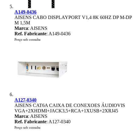
A149-0436
AISENS CABO DISPLAYPORT V1,4 8K 60HZ DP M-DP
M 1,5M
Marca
: AISENS
Ref. Fabricante
: A149-0436
Preço sob consulta
A127-0340
AISENS CAT6A CAIXA DE CONEXOES ÁUDIOVIS
VGA+2XHDMI+JACK3,5+RCA+1XUSB+2XRJ45
Marca
: AISENS
Ref. Fabricante
: A127-0340
Preço sob consulta