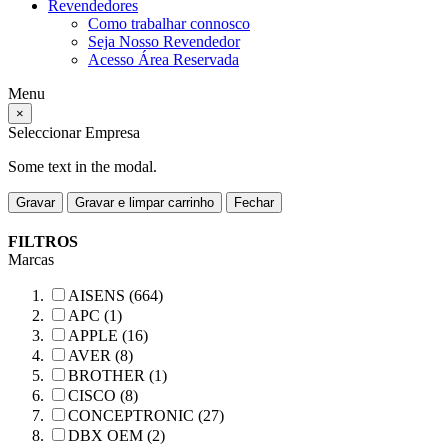
Revendedores
Como trabalhar connosco
Seja Nosso Revendedor
Acesso Área Reservada
Menu
×
Seleccionar Empresa
Some text in the modal.
Gravar
Gravar e limpar carrinho
Fechar
FILTROS
Marcas
AISENS (664)
APC (1)
APPLE (16)
AVER (8)
BROTHER (1)
CISCO (8)
CONCEPTRONIC (27)
DBX OEM (2)