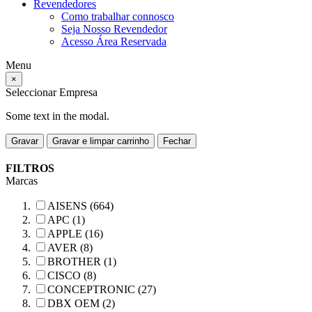
Revendedores
Como trabalhar connosco
Seja Nosso Revendedor
Acesso Área Reservada
Menu
×
Seleccionar Empresa
Some text in the modal.
Gravar
Gravar e limpar carrinho
Fechar
FILTROS
Marcas
AISENS (664)
APC (1)
APPLE (16)
AVER (8)
BROTHER (1)
CISCO (8)
CONCEPTRONIC (27)
DBX OEM (2)