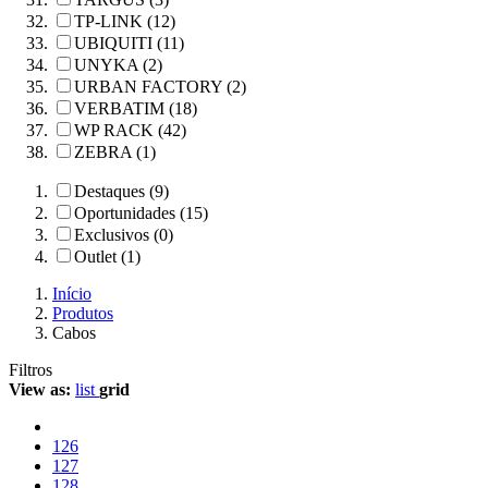
TP-LINK (12)
UBIQUITI (11)
UNYKA (2)
URBAN FACTORY (2)
VERBATIM (18)
WP RACK (42)
ZEBRA (1)
Destaques (9)
Oportunidades (15)
Exclusivos (0)
Outlet (1)
Início
Produtos
Cabos
Filtros
View as:
list
grid
126
127
128