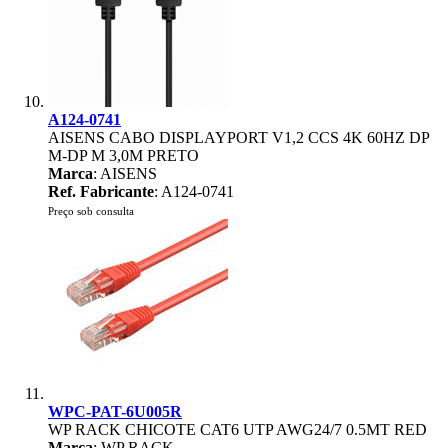
A124-0741
AISENS CABO DISPLAYPORT V1,2 CCS 4K 60HZ DP
M-DP M 3,0M PRETO
Marca
: AISENS
Ref. Fabricante
: A124-0741
Preço sob consulta
WPC-PAT-6U005R
WP RACK CHICOTE CAT6 UTP AWG24/7 0.5MT RED
Marca
: WP RACK