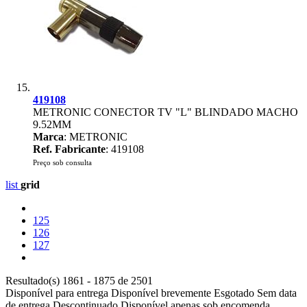
419108
METRONIC CONECTOR TV "L" BLINDADO MACHO
9.52MM
Marca
: METRONIC
Ref. Fabricante
: 419108
Preço sob consulta
list
grid
125
126
127
Resultado(s) 1861 - 1875 de 2501
Disponível para entrega
Disponível brevemente
Esgotado
Sem data
de entrega
Descontinuado
Disponível apenas sob encomenda