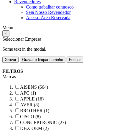
Revendedores
Como trabalhar connosco
Seja Nosso Revendedor
Acesso Área Reservada
Menu
×
Seleccionar Empresa
Some text in the modal.
Gravar
Gravar e limpar carrinho
Fechar
FILTROS
Marcas
AISENS (664)
APC (1)
APPLE (16)
AVER (8)
BROTHER (1)
CISCO (8)
CONCEPTRONIC (27)
DBX OEM (2)