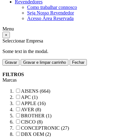
Revendedores
Como trabalhar connosco
Seja Nosso Revendedor
Acesso Área Reservada
Menu
×
Seleccionar Empresa
Some text in the modal.
Gravar
Gravar e limpar carrinho
Fechar
FILTROS
Marcas
AISENS (664)
APC (1)
APPLE (16)
AVER (8)
BROTHER (1)
CISCO (8)
CONCEPTRONIC (27)
DBX OEM (2)