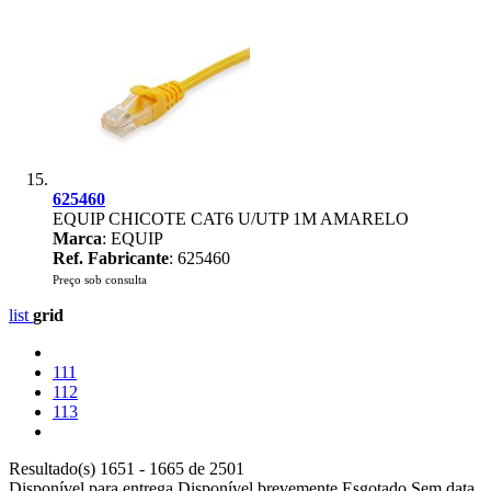
625460
EQUIP CHICOTE CAT6 U/UTP 1M AMARELO
Marca
: EQUIP
Ref. Fabricante
: 625460
Preço sob consulta
list
grid
111
112
113
Resultado(s) 1651 - 1665 de 2501
Disponível para entrega
Disponível brevemente
Esgotado
Sem data