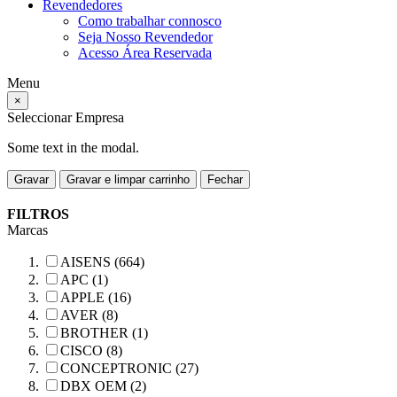
Revendedores
Como trabalhar connosco
Seja Nosso Revendedor
Acesso Área Reservada
Menu
×
Seleccionar Empresa
Some text in the modal.
Gravar
Gravar e limpar carrinho
Fechar
FILTROS
Marcas
AISENS (664)
APC (1)
APPLE (16)
AVER (8)
BROTHER (1)
CISCO (8)
CONCEPTRONIC (27)
DBX OEM (2)