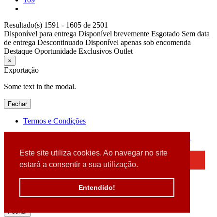
Resultado(s) 1591 - 1605 de 2501
Disponível para entrega
Disponível brevemente
Esgotado
Sem data
de entrega
Descontinuado
Disponível apenas sob encomenda
Destaque
Oportunidade
Exclusivos
Outlet
×
Exportação
Some text in the modal.
Fechar
Termos e Condições
2026 © DATABOX - Informática, S.A. |
Criado por
Alidata
Este site utiliza cookies. Ao navegar no site
×
estará a consentir a sua utilização.
Detectamos que está a usar um browser desatualizado
Por favor, atualize o seu browser
Entendido!
para garantir uma melhor experiência.
Fechar