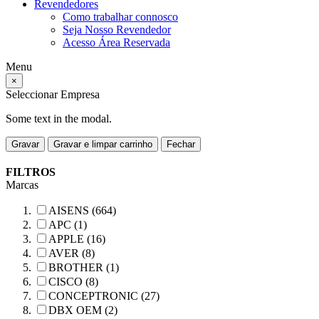
Revendedores
Como trabalhar connosco
Seja Nosso Revendedor
Acesso Área Reservada
Menu
×
Seleccionar Empresa
Some text in the modal.
Gravar
Gravar e limpar carrinho
Fechar
FILTROS
Marcas
AISENS (664)
APC (1)
APPLE (16)
AVER (8)
BROTHER (1)
CISCO (8)
CONCEPTRONIC (27)
DBX OEM (2)