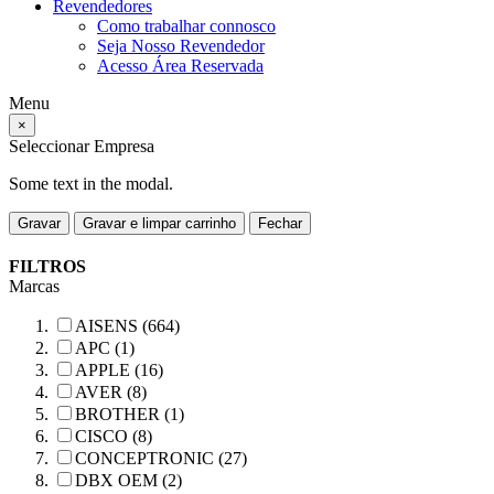
Revendedores
Como trabalhar connosco
Seja Nosso Revendedor
Acesso Área Reservada
Menu
×
Seleccionar Empresa
Some text in the modal.
Gravar
Gravar e limpar carrinho
Fechar
FILTROS
Marcas
AISENS (664)
APC (1)
APPLE (16)
AVER (8)
BROTHER (1)
CISCO (8)
CONCEPTRONIC (27)
DBX OEM (2)