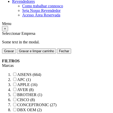
Revendedores
Como trabalhar connosco
Seja Nosso Revendedor
Acesso Área Reservada
Menu
×
Seleccionar Empresa
Some text in the modal.
Gravar
Gravar e limpar carrinho
Fechar
FILTROS
Marcas
AISENS (664)
APC (1)
APPLE (16)
AVER (8)
BROTHER (1)
CISCO (8)
CONCEPTRONIC (27)
DBX OEM (2)