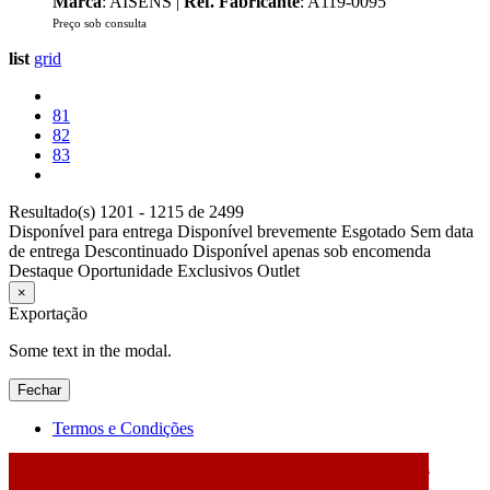
Marca
: AISENS |
Ref. Fabricante
: A119-0095
Preço sob consulta
list
grid
81
82
83
Resultado(s) 1201 - 1215 de 2499
Disponível para entrega
Disponível brevemente
Esgotado
Sem data
de entrega
Descontinuado
Disponível apenas sob encomenda
Destaque
Oportunidade
Exclusivos
Outlet
×
Exportação
Some text in the modal.
Fechar
Termos e Condições
2026 © DATABOX - Informática, S.A. |
Criado por
Alidata