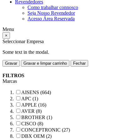
Revendedores
Como trabalhar connosco
Seja Nosso Revendedor
Acesso Área Reservada
Menu
×
Seleccionar Empresa
Some text in the modal.
Gravar
Gravar e limpar carrinho
Fechar
FILTROS
Marcas
AISENS (664)
APC (1)
APPLE (16)
AVER (8)
BROTHER (1)
CISCO (8)
CONCEPTRONIC (27)
DBX OEM (2)