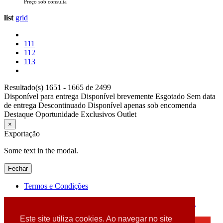
Preço sob consulta
list
grid
111
112
113
Resultado(s) 1651 - 1665 de 2499
Disponível para entrega
Disponível brevemente
Esgotado
Sem data
de entrega
Descontinuado
Disponível apenas sob encomenda
Destaque
Oportunidade
Exclusivos
Outlet
×
Exportação
Some text in the modal.
Fechar
Termos e Condições
2026 © DATABOX - Informática, S.A. |
Criado por
Alidata
Este site utiliza cookies. Ao navegar no site
×