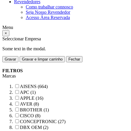
Revendedores
Como trabalhar connosco
Seja Nosso Revendedor
Acesso Área Reservada
Menu
×
Seleccionar Empresa
Some text in the modal.
Gravar
Gravar e limpar carrinho
Fechar
FILTROS
Marcas
AISENS (664)
APC (1)
APPLE (16)
AVER (8)
BROTHER (1)
CISCO (8)
CONCEPTRONIC (27)
DBX OEM (2)