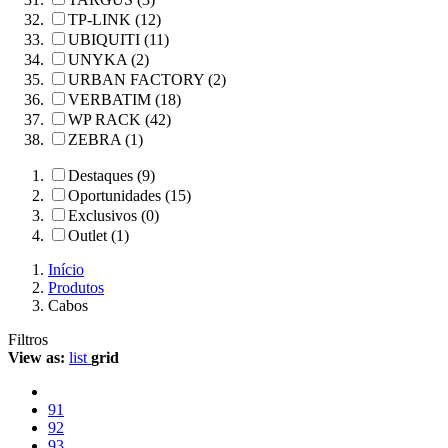
TP-LINK (12)
UBIQUITI (11)
UNYKA (2)
URBAN FACTORY (2)
VERBATIM (18)
WP RACK (42)
ZEBRA (1)
Destaques (9)
Oportunidades (15)
Exclusivos (0)
Outlet (1)
Início
Produtos
Cabos
Filtros
View as:
list
grid
91
92
93