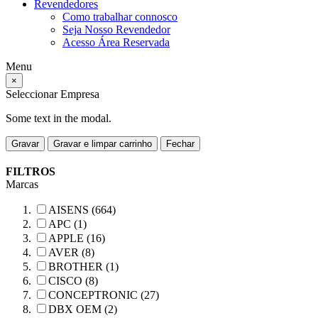
Revendedores
Como trabalhar connosco
Seja Nosso Revendedor
Acesso Área Reservada
Menu
×
Seleccionar Empresa
Some text in the modal.
Gravar
Gravar e limpar carrinho
Fechar
FILTROS
Marcas
AISENS (664)
APC (1)
APPLE (16)
AVER (8)
BROTHER (1)
CISCO (8)
CONCEPTRONIC (27)
DBX OEM (2)