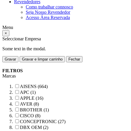
Revendedores
Como trabalhar connosco
Seja Nosso Revendedor
Acesso Área Reservada
Menu
×
Seleccionar Empresa
Some text in the modal.
Gravar
Gravar e limpar carrinho
Fechar
FILTROS
Marcas
AISENS (664)
APC (1)
APPLE (16)
AVER (8)
BROTHER (1)
CISCO (8)
CONCEPTRONIC (27)
DBX OEM (2)