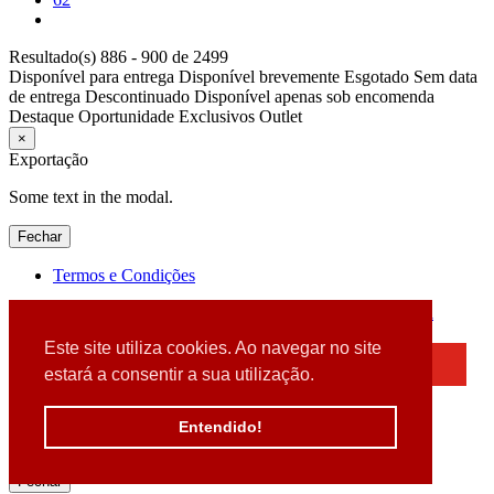
Resultado(s) 886 - 900 de 2499
Disponível para entrega
Disponível brevemente
Esgotado
Sem data
de entrega
Descontinuado
Disponível apenas sob encomenda
Destaque
Oportunidade
Exclusivos
Outlet
×
Exportação
Some text in the modal.
Fechar
Termos e Condições
2026 © DATABOX - Informática, S.A. |
Criado por
Alidata
Este site utiliza cookies. Ao navegar no site
×
estará a consentir a sua utilização.
Detectamos que está a usar um browser desatualizado
Por favor, atualize o seu browser
Entendido!
para garantir uma melhor experiência.
Fechar