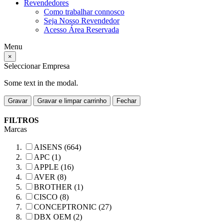
Revendedores
Como trabalhar connosco
Seja Nosso Revendedor
Acesso Área Reservada
Menu
×
Seleccionar Empresa
Some text in the modal.
Gravar
Gravar e limpar carrinho
Fechar
FILTROS
Marcas
AISENS (664)
APC (1)
APPLE (16)
AVER (8)
BROTHER (1)
CISCO (8)
CONCEPTRONIC (27)
DBX OEM (2)