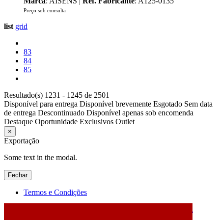
Marca
: AISENS |
Ref. Fabricante
: A125-0135
Preço sob consulta
list
grid
83
84
85
Resultado(s) 1231 - 1245 de 2501
Disponível para entrega
Disponível brevemente
Esgotado
Sem data
de entrega
Descontinuado
Disponível apenas sob encomenda
Destaque
Oportunidade
Exclusivos
Outlet
×
Exportação
Some text in the modal.
Fechar
Termos e Condições
2026 © DATABOX - Informática, S.A. |
Criado por
Alidata