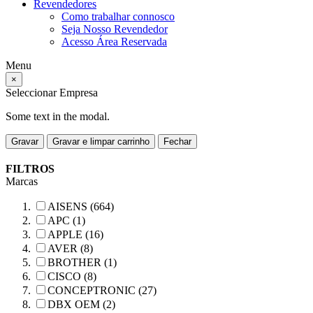
Revendedores
Como trabalhar connosco
Seja Nosso Revendedor
Acesso Área Reservada
Menu
×
Seleccionar Empresa
Some text in the modal.
Gravar
Gravar e limpar carrinho
Fechar
FILTROS
Marcas
AISENS (664)
APC (1)
APPLE (16)
AVER (8)
BROTHER (1)
CISCO (8)
CONCEPTRONIC (27)
DBX OEM (2)