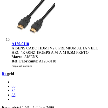
A120-0118
AISENS CABO HDMI V2,0 PREMIUM ALTA VELO
HEC 4K 60HZ 18GBPS A M-A M 0,5M PRETO
Marca
: AISENS
Ref. Fabricante
: A120-0118
Preço sob consulta
list
grid
83
84
85
Resultado(s) 1231 - 1245 de 2499