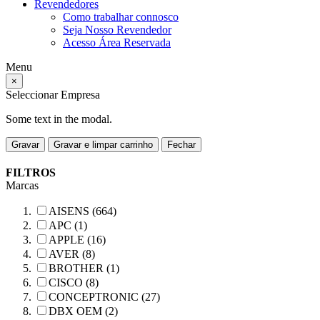
Revendedores
Como trabalhar connosco
Seja Nosso Revendedor
Acesso Área Reservada
Menu
×
Seleccionar Empresa
Some text in the modal.
Gravar
Gravar e limpar carrinho
Fechar
FILTROS
Marcas
AISENS (664)
APC (1)
APPLE (16)
AVER (8)
BROTHER (1)
CISCO (8)
CONCEPTRONIC (27)
DBX OEM (2)