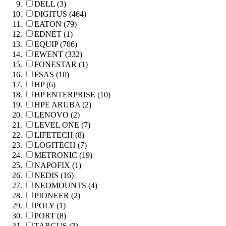
DELL (3)
DIGITUS (464)
EATON (79)
EDNET (1)
EQUIP (706)
EWENT (332)
FONESTAR (1)
FSAS (10)
HP (6)
HP ENTERPRISE (10)
HPE ARUBA (2)
LENOVO (2)
LEVEL ONE (7)
LIFETECH (8)
LOGITECH (7)
METRONIC (19)
NAPOFIX (1)
NEDIS (16)
NEOMOUNTS (4)
PIONEER (2)
POLY (1)
PORT (8)
TARGUS (3)