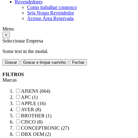
Revendedores
Como trabalhar connosco
Seja Nosso Revendedor
Acesso Área Reservada
Menu
×
Seleccionar Empresa
Some text in the modal.
Gravar
Gravar e limpar carrinho
Fechar
FILTROS
Marcas
AISENS (664)
APC (1)
APPLE (16)
AVER (8)
BROTHER (1)
CISCO (8)
CONCEPTRONIC (27)
DBX OEM (2)