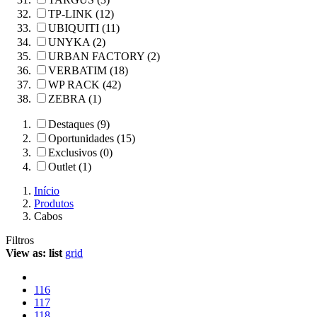
TP-LINK (12)
UBIQUITI (11)
UNYKA (2)
URBAN FACTORY (2)
VERBATIM (18)
WP RACK (42)
ZEBRA (1)
Destaques (9)
Oportunidades (15)
Exclusivos (0)
Outlet (1)
Início
Produtos
Cabos
Filtros
View as:
list
grid
116
117
118