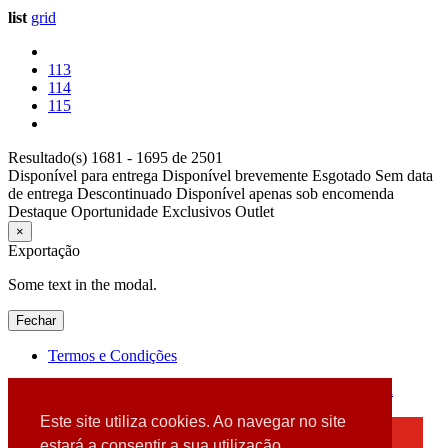
list
grid
113
114
115
Resultado(s) 1681 - 1695 de 2501
Disponível para entrega
Disponível brevemente
Esgotado
Sem data
de entrega
Descontinuado
Disponível apenas sob encomenda
Destaque
Oportunidade
Exclusivos
Outlet
×
Exportação
Some text in the modal.
Fechar
Termos e Condições
2026 © DATABOX - Informática, S.A. |
Criado por
Alidata
Este site utiliza cookies. Ao navegar no site
×
estará a consentir a sua utilização.
Detectamos que está a usar um browser desatualizado