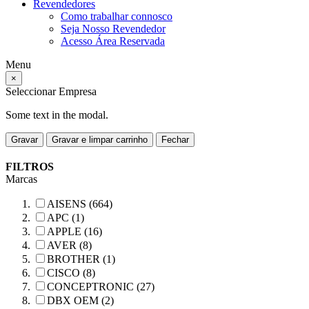
Revendedores
Como trabalhar connosco
Seja Nosso Revendedor
Acesso Área Reservada
Menu
×
Seleccionar Empresa
Some text in the modal.
Gravar
Gravar e limpar carrinho
Fechar
FILTROS
Marcas
AISENS (664)
APC (1)
APPLE (16)
AVER (8)
BROTHER (1)
CISCO (8)
CONCEPTRONIC (27)
DBX OEM (2)