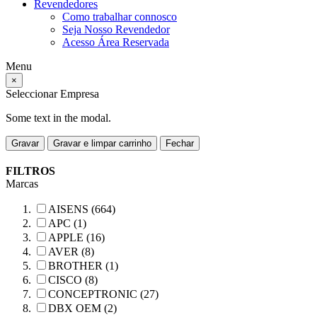
Revendedores
Como trabalhar connosco
Seja Nosso Revendedor
Acesso Área Reservada
Menu
×
Seleccionar Empresa
Some text in the modal.
Gravar
Gravar e limpar carrinho
Fechar
FILTROS
Marcas
AISENS (664)
APC (1)
APPLE (16)
AVER (8)
BROTHER (1)
CISCO (8)
CONCEPTRONIC (27)
DBX OEM (2)