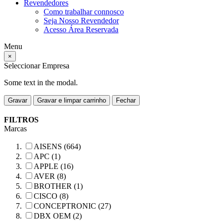
Revendedores
Como trabalhar connosco
Seja Nosso Revendedor
Acesso Área Reservada
Menu
×
Seleccionar Empresa
Some text in the modal.
Gravar
Gravar e limpar carrinho
Fechar
FILTROS
Marcas
AISENS (664)
APC (1)
APPLE (16)
AVER (8)
BROTHER (1)
CISCO (8)
CONCEPTRONIC (27)
DBX OEM (2)