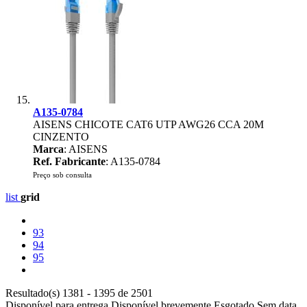
A135-0784
AISENS CHICOTE CAT6 UTP AWG26 CCA 20M
CINZENTO
Marca
: AISENS
Ref. Fabricante
: A135-0784
Preço sob consulta
list
grid
93
94
95
Resultado(s) 1381 - 1395 de 2501
Disponível para entrega
Disponível brevemente
Esgotado
Sem data