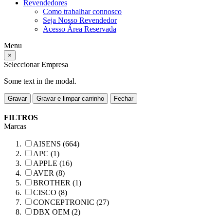
Revendedores
Como trabalhar connosco
Seja Nosso Revendedor
Acesso Área Reservada
Menu
×
Seleccionar Empresa
Some text in the modal.
Gravar
Gravar e limpar carrinho
Fechar
FILTROS
Marcas
AISENS (664)
APC (1)
APPLE (16)
AVER (8)
BROTHER (1)
CISCO (8)
CONCEPTRONIC (27)
DBX OEM (2)