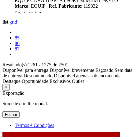
EQUIP CABO DISPLAYPORT M/M 2MT PRETO
Marca
: EQUIP |
Ref. Fabricante
: 119332
Preço sob consulta
list
grid
85
86
87
Resultado(s) 1261 - 1275 de 2501
Disponível para entrega
Disponível brevemente
Esgotado
Sem data
de entrega
Descontinuado
Disponível apenas sob encomenda
Destaque
Oportunidade
Exclusivos
Outlet
×
Exportação
Some text in the modal.
Fechar
Termos e Condições
2026 © DATABOX - Informática, S.A. |
Criado por
Alidata