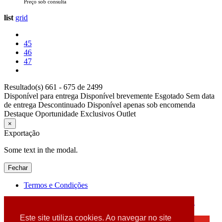
Preço sob consulta
list
grid
45
46
47
Resultado(s) 661 - 675 de 2499
Disponível para entrega
Disponível brevemente
Esgotado
Sem data
de entrega
Descontinuado
Disponível apenas sob encomenda
Destaque
Oportunidade
Exclusivos
Outlet
×
Exportação
Some text in the modal.
Fechar
Termos e Condições
2026 © DATABOX - Informática, S.A. |
Criado por
Alidata
Este site utiliza cookies. Ao navegar no site
×