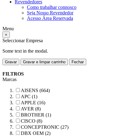
Revendedores
Como trabalhar connosco
Seja Nosso Revendedor
Acesso Área Reservada
Menu
×
Seleccionar Empresa
Some text in the modal.
Gravar
Gravar e limpar carrinho
Fechar
FILTROS
Marcas
AISENS (664)
APC (1)
APPLE (16)
AVER (8)
BROTHER (1)
CISCO (8)
CONCEPTRONIC (27)
DBX OEM (2)