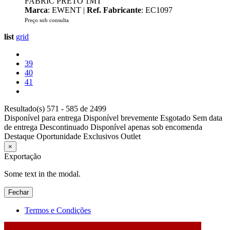
FABRIC PRETO 1MT
Marca
: EWENT |
Ref. Fabricante
: EC1097
Preço sob consulta
list
grid
39
40
41
Resultado(s) 571 - 585 de 2499
Disponível para entrega
Disponível brevemente
Esgotado
Sem data
de entrega
Descontinuado
Disponível apenas sob encomenda
Destaque
Oportunidade
Exclusivos
Outlet
×
Exportação
Some text in the modal.
Fechar
Termos e Condições
2026 © DATABOX - Informática, S.A. |
Criado por
Alidata