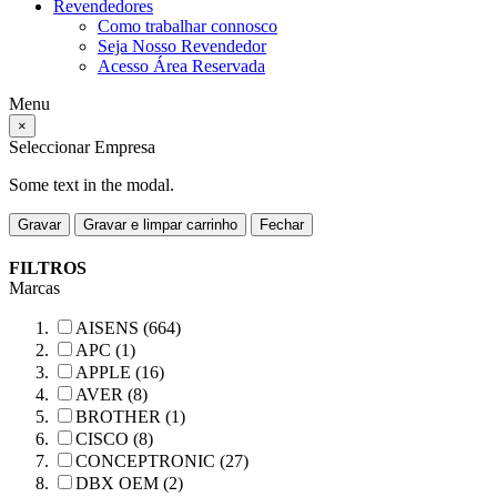
Revendedores
Como trabalhar connosco
Seja Nosso Revendedor
Acesso Área Reservada
Menu
×
Seleccionar Empresa
Some text in the modal.
Gravar
Gravar e limpar carrinho
Fechar
FILTROS
Marcas
AISENS (664)
APC (1)
APPLE (16)
AVER (8)
BROTHER (1)
CISCO (8)
CONCEPTRONIC (27)
DBX OEM (2)