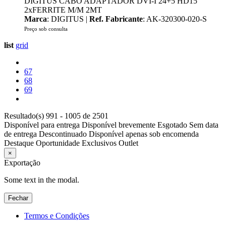
DIGITUS CABO ADAPTADOR DVI-I 24+5 HD15
2xFERRITE M/M 2MT
Marca
: DIGITUS |
Ref. Fabricante
: AK-320300-020-S
Preço sob consulta
list
grid
67
68
69
Resultado(s) 991 - 1005 de 2501
Disponível para entrega
Disponível brevemente
Esgotado
Sem data
de entrega
Descontinuado
Disponível apenas sob encomenda
Destaque
Oportunidade
Exclusivos
Outlet
×
Exportação
Some text in the modal.
Fechar
Termos e Condições