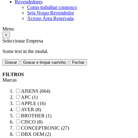
Revendedores
Como trabalhar connosco
Seja Nosso Revendedor
Acesso Área Reservada
Menu
×
Seleccionar Empresa
Some text in the modal.
Gravar
Gravar e limpar carrinho
Fechar
FILTROS
Marcas
AISENS (664)
APC (1)
APPLE (16)
AVER (8)
BROTHER (1)
CISCO (8)
CONCEPTRONIC (27)
DBX OEM (2)